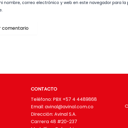
i nombre, correo electrónico y web en este navegador para la
e.
CONTACTO
Teléfono: PBX +57 4 4489868
C
Email:
avinal@avinal.com.co
Dirección: Avinal S.A.
Carrera 48 #20-237