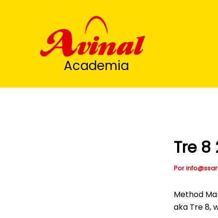
Ir
al
contenido
Academia
Tre 8 
Por
info@ssar
Method Man 
aka Tre 8,