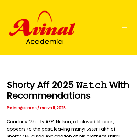
Ir
al
contenido
Academia
Shorty Aff 2025 𝚆𝚊𝚝𝚌𝚑 With
Recommendations
Por
info@ssar.co
/
marzo 11, 2025
Courtney “Shorty AFF” Nelson, a beloved Liberian,
appears to the past, leaving many! Sster Faith of
Shorty AFF, a sad explanation of his brother’s spiral