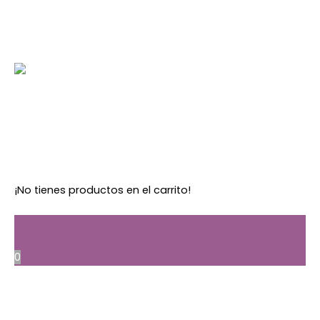
Nuestro entorno
Mundo Avinal
Contactános
2025 © Todos los Derechos reservados.
Política de
privacidad |
Agencia de marketing en medellín
¡No tienes productos en el carrito!
0