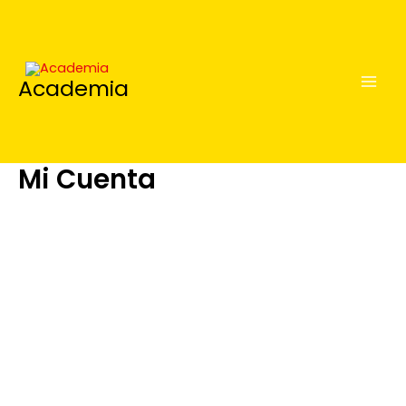
Búsqueda
Ir
de
al
productos
contenido
Academia
Mi Cuenta