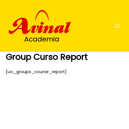
Ir
al
contenido
Academia
Group Curso Report
[uo_groups_course_report]